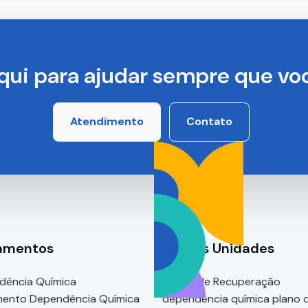
qui para ajudar sempre que voc
Atendimento
Contato
amentos
Nossas Unidades
dência Química
Clínica de Recuperação
mento Dependência Química
dependência química plano 