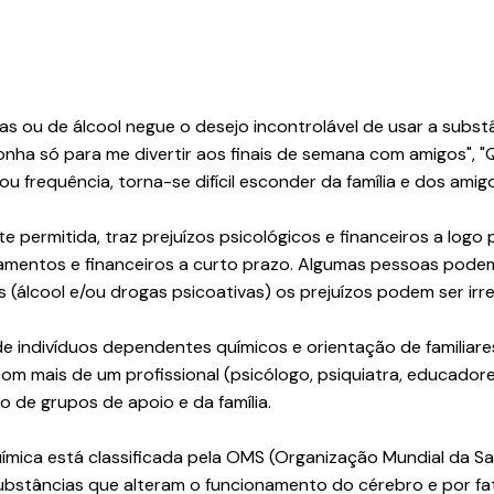
s ou de álcool negue o desejo incontrolável de usar a subst
nha só para me divertir aos finais de semana com amigos", "
 frequência, torna-se difícil esconder da família e dos amig
e permitida, traz prejuízos psicológicos e financeiros a logo p
amentos e financeiros a curto prazo. Algumas pessoas podem 
 (álcool e/ou drogas psicoativas) os prejuízos podem ser irre
 indivíduos dependentes químicos e orientação de familiares
mais de um profissional (psicólogo, psiquiatra, educadores
io de grupos de apoio e da família.
ímica está classificada pela OMS (Organização Mundial da 
ubstâncias que alteram o funcionamento do cérebro e por fat