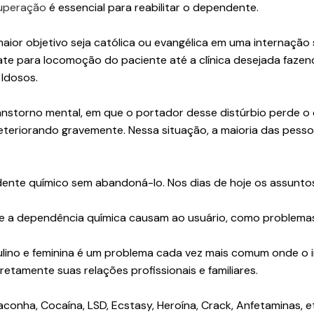
cuperação
é essencial para reabilitar o dependente.
or objetivo seja católica ou evangélica em uma internação se
te para locomoção do paciente até a clínica desejada fazendo
 Idosos.
nstorno mental, em que o portador desse distúrbio perde o c
se deteriorando gravemente. Nessa situação, a maioria das pes
dente químico sem abandoná-lo. Nos dias de hoje os assunto
e a dependência química causam ao usuário, como problemas 
ino e feminina é um problema cada vez mais comum onde o in
tamente suas relações profissionais e familiares.
conha, Cocaína, LSD, Ecstasy, Heroína, Crack, Anfetaminas, e