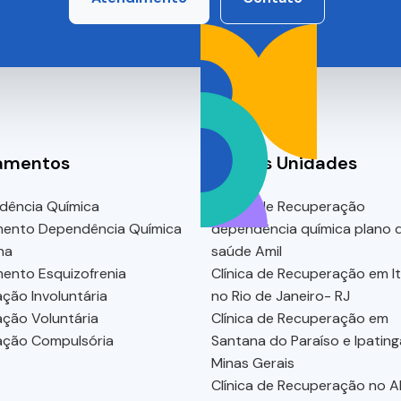
amentos
Nossas Unidades
dência Química
Clínica de Recuperação
mento Dependência Química
dependência química plano 
na
saúde Amil
ento Esquizofrenia
Clínica de Recuperação em I
ação Involuntária
no Rio de Janeiro- RJ
ação Voluntária
Clínica de Recuperação em
ação Compulsória
Santana do Paraíso e Ipatin
Minas Gerais
Clínica de Recuperação no A